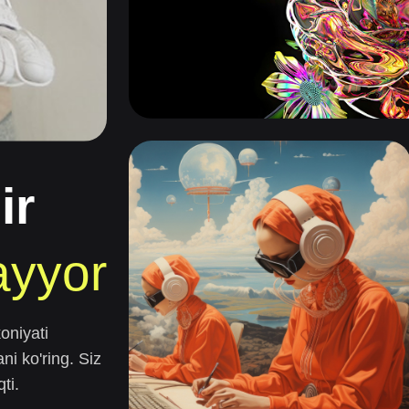
ir
ayyor
oniyati
i ko'ring. Siz
ti.