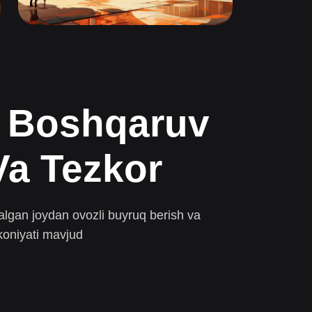
i Boshqaruv
a Tezkor
talgan joydan ovozli buyruq berish va
koniyati mavjud