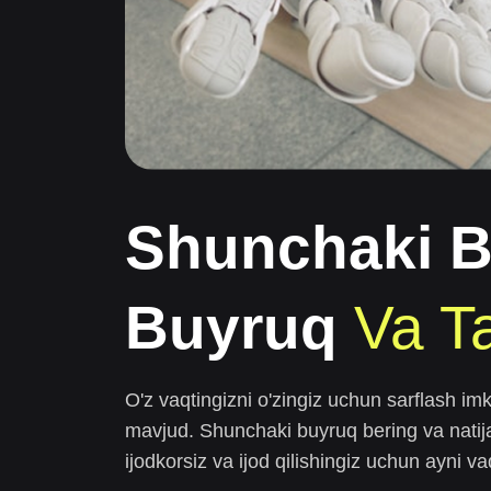
Shunchaki B
Buyruq
Va T
O'z vaqtingizni o'zingiz uchun sarflash imk
mavjud. Shunchaki buyruq bering va natijan
ijodkorsiz va ijod qilishingiz uchun ayni vaq