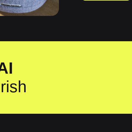
AI
rish