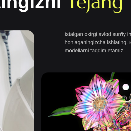
Tejang
ingizni
Istalgan oxirgi avlod sun'iy in
hohlaganingizcha ishlating. 
modellarni taqdim etamiz.