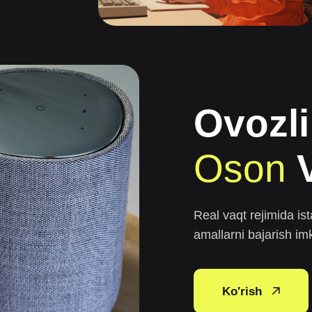
Ovozl
Oson
V
Real vaqt rejimida is
amallarni bajarish im
Ko'rish