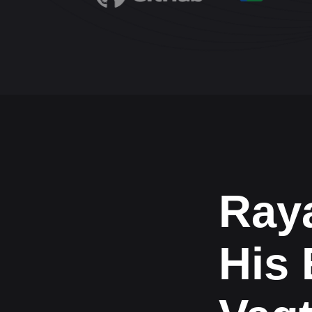
Ray
His 