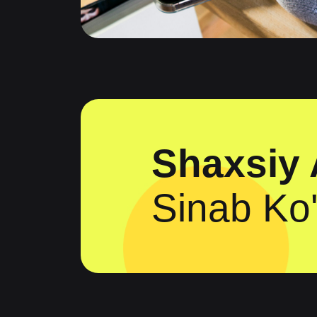
Shaxsiy 
Sinab Ko'